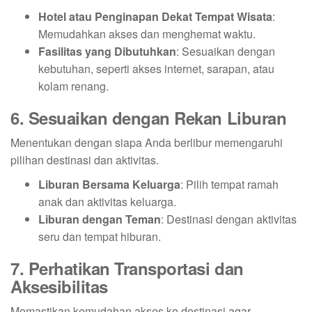
Hotel atau Penginapan Dekat Tempat Wisata
:
Memudahkan akses dan menghemat waktu.
Fasilitas yang Dibutuhkan
: Sesuaikan dengan
kebutuhan, seperti akses internet, sarapan, atau
kolam renang.
6. Sesuaikan dengan Rekan Liburan
Menentukan dengan siapa Anda berlibur memengaruhi
pilihan destinasi dan aktivitas.
Liburan Bersama Keluarga
: Pilih tempat ramah
anak dan aktivitas keluarga.
Liburan dengan Teman
: Destinasi dengan aktivitas
seru dan tempat hiburan.
7. Perhatikan Transportasi dan
Aksesibilitas
Memastikan kemudahan akses ke destinasi agar