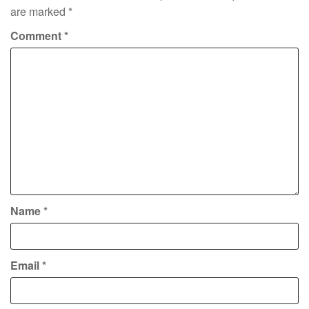
are marked
*
Comment
*
Name
*
Email
*