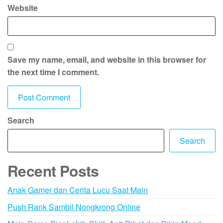
Website
Save my name, email, and website in this browser for
the next time I comment.
Search
Search
Recent Posts
Anak Gamer dan Cerita Lucu Saat Main
Push Rank Sambil Nongkrong Online