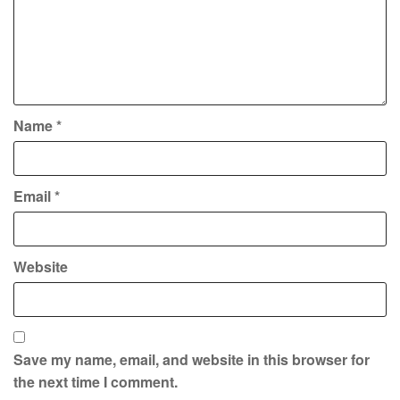
Name
*
Email
*
Website
Save my name, email, and website in this browser for
the next time I comment.