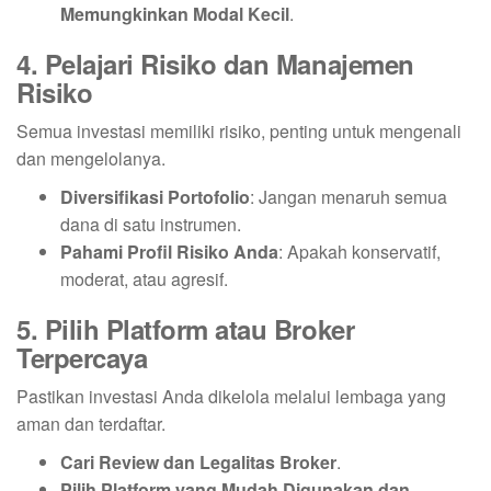
Memungkinkan Modal Kecil
.
4. Pelajari Risiko dan Manajemen
Risiko
Semua investasi memiliki risiko, penting untuk mengenali
dan mengelolanya.
Diversifikasi Portofolio
: Jangan menaruh semua
dana di satu instrumen.
Pahami Profil Risiko Anda
: Apakah konservatif,
moderat, atau agresif.
5. Pilih Platform atau Broker
Terpercaya
Pastikan investasi Anda dikelola melalui lembaga yang
aman dan terdaftar.
Cari Review dan Legalitas Broker
.
Pilih Platform yang Mudah Digunakan dan