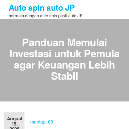
Skip
Auto spin auto JP
to
bermain dengan auto spin pasti auto JP
the
content
Panduan Memulai
Investasi untuk Pemula
agar Keuangan Lebih
Stabil
August
mantap168
15,
2025