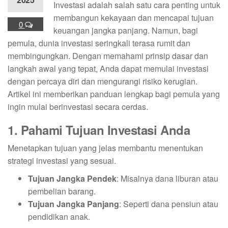
Investasi adalah salah satu cara penting untuk
membangun kekayaan dan mencapai tujuan
0
keuangan jangka panjang. Namun, bagi
pemula, dunia investasi seringkali terasa rumit dan
membingungkan. Dengan memahami prinsip dasar dan
langkah awal yang tepat, Anda dapat memulai investasi
dengan percaya diri dan mengurangi risiko kerugian.
Artikel ini memberikan panduan lengkap bagi pemula yang
ingin mulai berinvestasi secara cerdas.
1. Pahami Tujuan Investasi Anda
Menetapkan tujuan yang jelas membantu menentukan
strategi investasi yang sesuai.
Tujuan Jangka Pendek
: Misalnya dana liburan atau
pembelian barang.
Tujuan Jangka Panjang
: Seperti dana pensiun atau
pendidikan anak.