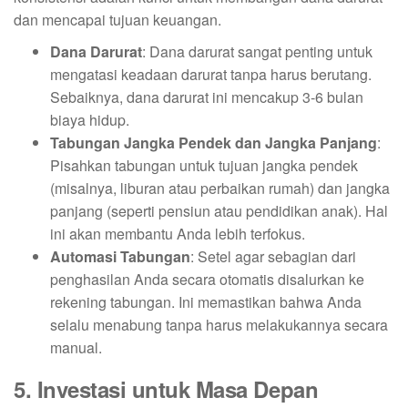
dan mencapai tujuan keuangan.
Dana Darurat
: Dana darurat sangat penting untuk
mengatasi keadaan darurat tanpa harus berutang.
Sebaiknya, dana darurat ini mencakup 3-6 bulan
biaya hidup.
Tabungan Jangka Pendek dan Jangka Panjang
:
Pisahkan tabungan untuk tujuan jangka pendek
(misalnya, liburan atau perbaikan rumah) dan jangka
panjang (seperti pensiun atau pendidikan anak). Hal
ini akan membantu Anda lebih terfokus.
Automasi Tabungan
: Setel agar sebagian dari
penghasilan Anda secara otomatis disalurkan ke
rekening tabungan. Ini memastikan bahwa Anda
selalu menabung tanpa harus melakukannya secara
manual.
5. Investasi untuk Masa Depan