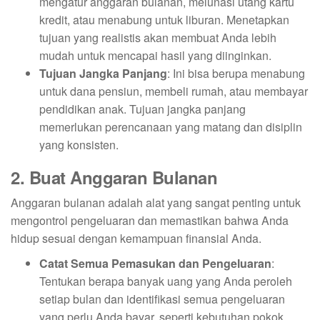
mengatur anggaran bulanan, melunasi utang kartu
kredit, atau menabung untuk liburan. Menetapkan
tujuan yang realistis akan membuat Anda lebih
mudah untuk mencapai hasil yang diinginkan.
Tujuan Jangka Panjang
: Ini bisa berupa menabung
untuk dana pensiun, membeli rumah, atau membayar
pendidikan anak. Tujuan jangka panjang
memerlukan perencanaan yang matang dan disiplin
yang konsisten.
2. Buat Anggaran Bulanan
Anggaran bulanan adalah alat yang sangat penting untuk
mengontrol pengeluaran dan memastikan bahwa Anda
hidup sesuai dengan kemampuan finansial Anda.
Catat Semua Pemasukan dan Pengeluaran
:
Tentukan berapa banyak uang yang Anda peroleh
setiap bulan dan identifikasi semua pengeluaran
yang perlu Anda bayar, seperti kebutuhan pokok,