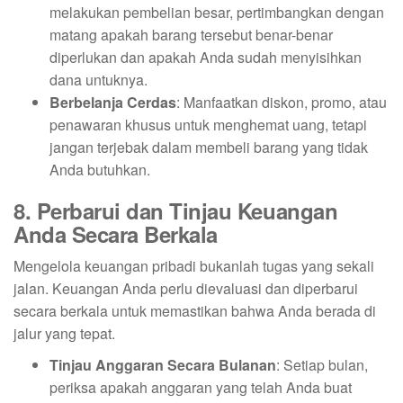
melakukan pembelian besar, pertimbangkan dengan
matang apakah barang tersebut benar-benar
diperlukan dan apakah Anda sudah menyisihkan
dana untuknya.
Berbelanja Cerdas
: Manfaatkan diskon, promo, atau
penawaran khusus untuk menghemat uang, tetapi
jangan terjebak dalam membeli barang yang tidak
Anda butuhkan.
8. Perbarui dan Tinjau Keuangan
Anda Secara Berkala
Mengelola keuangan pribadi bukanlah tugas yang sekali
jalan. Keuangan Anda perlu dievaluasi dan diperbarui
secara berkala untuk memastikan bahwa Anda berada di
jalur yang tepat.
Tinjau Anggaran Secara Bulanan
: Setiap bulan,
periksa apakah anggaran yang telah Anda buat