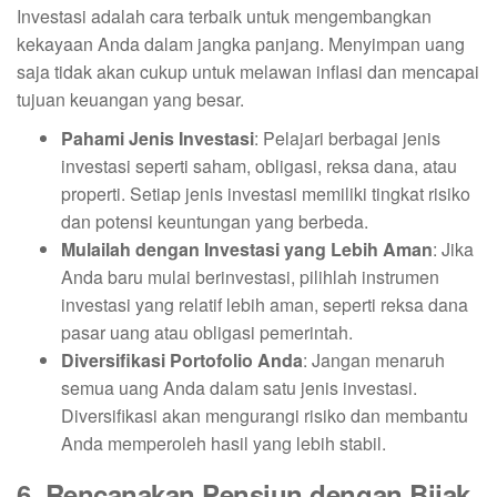
Investasi adalah cara terbaik untuk mengembangkan
kekayaan Anda dalam jangka panjang. Menyimpan uang
saja tidak akan cukup untuk melawan inflasi dan mencapai
tujuan keuangan yang besar.
Pahami Jenis Investasi
: Pelajari berbagai jenis
investasi seperti saham, obligasi, reksa dana, atau
properti. Setiap jenis investasi memiliki tingkat risiko
dan potensi keuntungan yang berbeda.
Mulailah dengan Investasi yang Lebih Aman
: Jika
Anda baru mulai berinvestasi, pilihlah instrumen
investasi yang relatif lebih aman, seperti reksa dana
pasar uang atau obligasi pemerintah.
Diversifikasi Portofolio Anda
: Jangan menaruh
semua uang Anda dalam satu jenis investasi.
Diversifikasi akan mengurangi risiko dan membantu
Anda memperoleh hasil yang lebih stabil.
6. Rencanakan Pensiun dengan Bijak