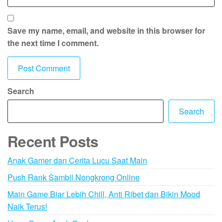
Save my name, email, and website in this browser for
the next time I comment.
Search
Search
Recent Posts
Anak Gamer dan Cerita Lucu Saat Main
Push Rank Sambil Nongkrong Online
Main Game Biar Lebih Chill, Anti Ribet dan Bikin Mood
Naik Terus!