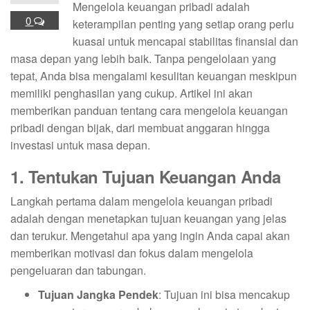
Mengelola keuangan pribadi adalah
0
keterampilan penting yang setiap orang perlu
kuasai untuk mencapai stabilitas finansial dan
masa depan yang lebih baik. Tanpa pengelolaan yang
tepat, Anda bisa mengalami kesulitan keuangan meskipun
memiliki penghasilan yang cukup. Artikel ini akan
memberikan panduan tentang cara mengelola keuangan
pribadi dengan bijak, dari membuat anggaran hingga
investasi untuk masa depan.
1. Tentukan Tujuan Keuangan Anda
Langkah pertama dalam mengelola keuangan pribadi
adalah dengan menetapkan tujuan keuangan yang jelas
dan terukur. Mengetahui apa yang ingin Anda capai akan
memberikan motivasi dan fokus dalam mengelola
pengeluaran dan tabungan.
Tujuan Jangka Pendek
: Tujuan ini bisa mencakup