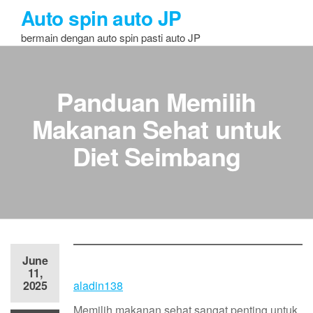
Skip
Auto spin auto JP
to
bermain dengan auto spin pasti auto JP
the
content
Panduan Memilih
Makanan Sehat untuk
Diet Seimbang
June
11,
2025
aladin138
Memilih makanan sehat sangat penting untuk