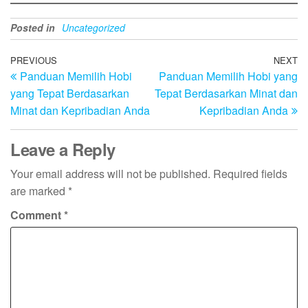
Posted in
Uncategorized
Post
Previous
PREVIOUS
NEXT
N
Panduan Memilih Hobi
Panduan Memilih Hobi yang
Post
Po
navigation
yang Tepat Berdasarkan
Tepat Berdasarkan Minat dan
Minat dan Kepribadian Anda
Kepribadian Anda
Leave a Reply
Your email address will not be published.
Required fields
are marked
*
Comment
*