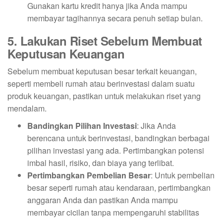
Gunakan kartu kredit hanya jika Anda mampu
membayar tagihannya secara penuh setiap bulan.
5. Lakukan Riset Sebelum Membuat
Keputusan Keuangan
Sebelum membuat keputusan besar terkait keuangan,
seperti membeli rumah atau berinvestasi dalam suatu
produk keuangan, pastikan untuk melakukan riset yang
mendalam.
Bandingkan Pilihan Investasi
: Jika Anda
berencana untuk berinvestasi, bandingkan berbagai
pilihan investasi yang ada. Pertimbangkan potensi
imbal hasil, risiko, dan biaya yang terlibat.
Pertimbangkan Pembelian Besar
: Untuk pembelian
besar seperti rumah atau kendaraan, pertimbangkan
anggaran Anda dan pastikan Anda mampu
membayar cicilan tanpa mempengaruhi stabilitas