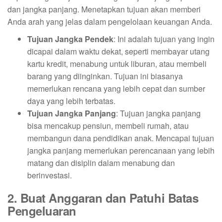
dan jangka panjang. Menetapkan tujuan akan memberi
Anda arah yang jelas dalam pengelolaan keuangan Anda.
Tujuan Jangka Pendek
: Ini adalah tujuan yang ingin
dicapai dalam waktu dekat, seperti membayar utang
kartu kredit, menabung untuk liburan, atau membeli
barang yang diinginkan. Tujuan ini biasanya
memerlukan rencana yang lebih cepat dan sumber
daya yang lebih terbatas.
Tujuan Jangka Panjang
: Tujuan jangka panjang
bisa mencakup pensiun, membeli rumah, atau
membangun dana pendidikan anak. Mencapai tujuan
jangka panjang memerlukan perencanaan yang lebih
matang dan disiplin dalam menabung dan
berinvestasi.
2. Buat Anggaran dan Patuhi Batas
Pengeluaran