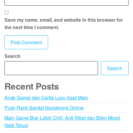
Save my name, email, and website in this browser for
the next time I comment.
Search
Search
Recent Posts
Anak Gamer dan Cerita Lucu Saat Main
Push Rank Sambil Nongkrong Online
Main Game Biar Lebih Chill, Anti Ribet dan Bikin Mood
Naik Terus!