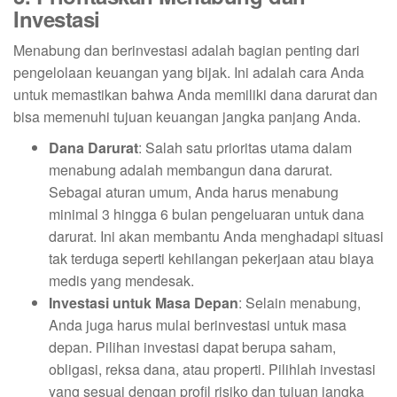
Investasi
Menabung dan berinvestasi adalah bagian penting dari
pengelolaan keuangan yang bijak. Ini adalah cara Anda
untuk memastikan bahwa Anda memiliki dana darurat dan
bisa memenuhi tujuan keuangan jangka panjang Anda.
Dana Darurat
: Salah satu prioritas utama dalam
menabung adalah membangun dana darurat.
Sebagai aturan umum, Anda harus menabung
minimal 3 hingga 6 bulan pengeluaran untuk dana
darurat. Ini akan membantu Anda menghadapi situasi
tak terduga seperti kehilangan pekerjaan atau biaya
medis yang mendesak.
Investasi untuk Masa Depan
: Selain menabung,
Anda juga harus mulai berinvestasi untuk masa
depan. Pilihan investasi dapat berupa saham,
obligasi, reksa dana, atau properti. Pilihlah investasi
yang sesuai dengan profil risiko dan tujuan jangka