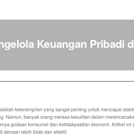
ngelola Keuangan Pribadi 
dalah keterampilan yang sangat penting untuk mencapai stabil
ng. Namun, banyak orang merasa kesulitan dalam merencanak
ya godaan konsumsi dan ketidakpastian ekonomi. Artikel ini 
dengan lebih bijak dan efektif.