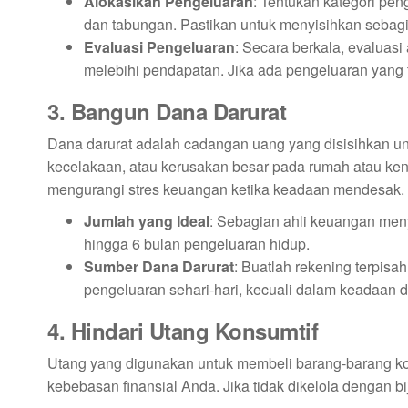
Alokasikan Pengeluaran
: Tentukan kategori peng
dan tabungan. Pastikan untuk menyisihkan sebagi
Evaluasi Pengeluaran
: Secara berkala, evalua
melebihi pendapatan. Jika ada pengeluaran yang 
3. Bangun Dana Darurat
Dana darurat adalah cadangan uang yang disisihkan unt
kecelakaan, atau kerusakan besar pada rumah atau ke
mengurangi stres keuangan ketika keadaan mendesak.
Jumlah yang Ideal
: Sebagian ahli keuangan men
hingga 6 bulan pengeluaran hidup.
Sumber Dana Darurat
: Buatlah rekening terpisa
pengeluaran sehari-hari, kecuali dalam keadaan d
4. Hindari Utang Konsumtif
Utang yang digunakan untuk membeli barang-barang ko
kebebasan finansial Anda. Jika tidak dikelola dengan b