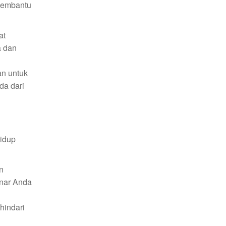
 membantu
at
a dan
an untuk
da dari
hidup
n
enar Anda
hindari