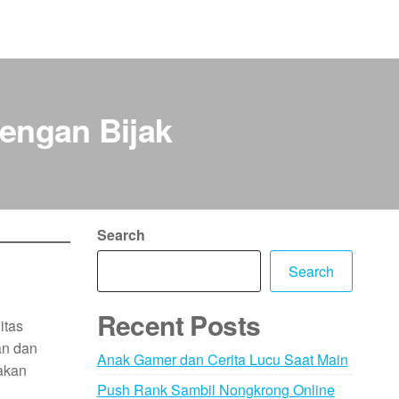
dengan Bijak
Search
Search
Recent Posts
itas
an dan
Anak Gamer dan Cerita Lucu Saat Main
akan
Push Rank Sambil Nongkrong Online