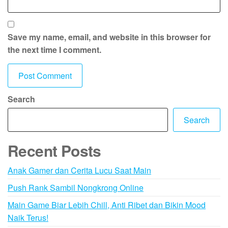
Save my name, email, and website in this browser for
the next time I comment.
Search
Search
Recent Posts
Anak Gamer dan Cerita Lucu Saat Main
Push Rank Sambil Nongkrong Online
Main Game Biar Lebih Chill, Anti Ribet dan Bikin Mood
Naik Terus!