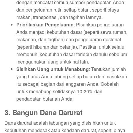
dengan mencatat semua sumber pendapatan Anda
dan pengeluaran rutin setiap bulan, seperti biaya
makan, transportasi, dan tagihan lainnya.
Prioritaskan Pengeluaran
: Pisahkan pengeluaran
Anda menjadi kebutuhan dasar (seperti sewa rumah,
makanan, dan tagihan) dan pengeluaran opsional
(seperti hiburan dan belanja). Pastikan untuk selalu
memenuhi kebutuhan dasar terlebih dahulu sebelum
menggunakan uang untuk hal lain.
Sisihkan Uang untuk Menabung
: Tentukan jumlah
yang harus Anda tabung setiap bulan dan masukkan
itu sebagai bagian dari anggaran Anda. Cobalah
untuk menabung setidaknya 10-20% dari
pendapatan bulanan Anda.
3. Bangun Dana Darurat
Dana darurat adalah tabungan yang disisihkan untuk
kebutuhan mendesak atau keadaan darurat, seperti biaya