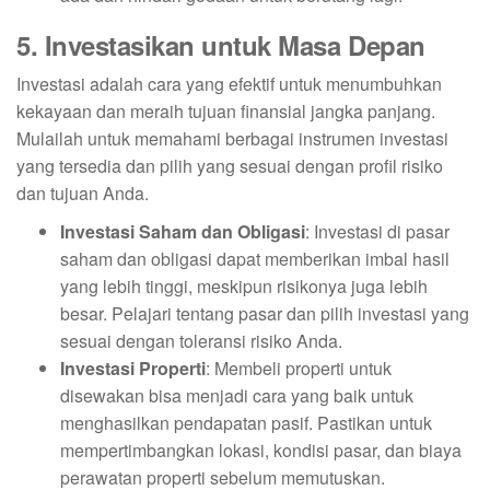
5. Investasikan untuk Masa Depan
Investasi adalah cara yang efektif untuk menumbuhkan
kekayaan dan meraih tujuan finansial jangka panjang.
Mulailah untuk memahami berbagai instrumen investasi
yang tersedia dan pilih yang sesuai dengan profil risiko
dan tujuan Anda.
Investasi Saham dan Obligasi
: Investasi di pasar
saham dan obligasi dapat memberikan imbal hasil
yang lebih tinggi, meskipun risikonya juga lebih
besar. Pelajari tentang pasar dan pilih investasi yang
sesuai dengan toleransi risiko Anda.
Investasi Properti
: Membeli properti untuk
disewakan bisa menjadi cara yang baik untuk
menghasilkan pendapatan pasif. Pastikan untuk
mempertimbangkan lokasi, kondisi pasar, dan biaya
perawatan properti sebelum memutuskan.