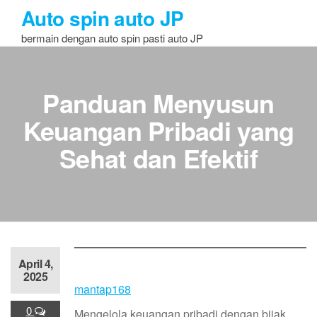
Skip
Auto spin auto JP
to
bermain dengan auto spin pasti auto JP
the
content
Panduan Menyusun
Keuangan Pribadi yang
Sehat dan Efektif
April 4,
2025
mantap168
0
Mengelola keuangan pribadi dengan bijak