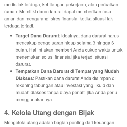
medis tak terduga, kehilangan pekerjaan, atau perbaikan
rumah. Memiliki dana darurat dapat memberikan rasa
aman dan mengurangi stres finansial ketika situasi tak
terduga terjadi.
Target Dana Darurat
: Idealnya, dana darurat harus
mencakup pengeluaran hidup selama 3 hingga 6
bulan. Hal ini akan memberi Anda cukup waktu untuk
menemukan solusi finansial jika terjadi situasi
darurat.
Tempatkan Dana Darurat di Tempat yang Mudah
Diakses
: Pastikan dana darurat Anda disimpan di
rekening tabungan atau investasi yang likuid dan
mudah diakses tanpa biaya penalti jika Anda perlu
menggunakannya.
4. Kelola Utang dengan Bijak
Mengelola utang adalah bagian penting dari keuangan