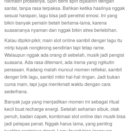
nikmatin prosesnya. Spin demi spin dijalanin dengan
santai, tanpa rasa terpaksa. Bahkan ketika hasilnya nggak
sesuai harapan, lagu bisa jadi penetral emosi. Ini yang
bikin banyak pemain betah berlama-lama, karena
suasananya nyaman dan nggak bikin stres berlebihan.
Kalau dipikir-pikir, main slot online sambil denger lagu itu
mirip kayak nongkrong sendirian tapi tetap rame.
Walaupun nggak ada orang di sebelah, musik jadi pengisi
suasana. Ada rasa ditemani, ada irama yang ngikutin
perasaan. Kadang malah muncul momen refleksi, sambil
denger lirik lagu, sambil mikir hal-hal ringan. Jadi bukan
cuma main, tapi juga menikmati waktu dengan cara
sederhana.
Banyak juga yang menjadikan momen ini sebagai ritual
kecil buat recharge energi. Setelah seharian sibuk, otak
penuh, badan capek, kombinasi slot online dan musik bisa
jadi pelepas penat. Nggak harus lama, yang penting
kualitas santainya dapet. Lagu favorit bisa langsung