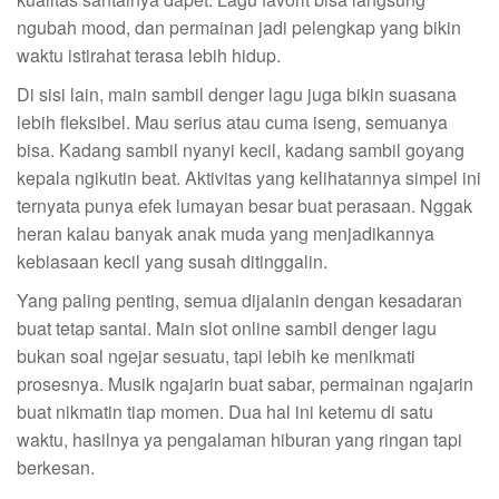
ngubah mood, dan permainan jadi pelengkap yang bikin
waktu istirahat terasa lebih hidup.
Di sisi lain, main sambil denger lagu juga bikin suasana
lebih fleksibel. Mau serius atau cuma iseng, semuanya
bisa. Kadang sambil nyanyi kecil, kadang sambil goyang
kepala ngikutin beat. Aktivitas yang kelihatannya simpel ini
ternyata punya efek lumayan besar buat perasaan. Nggak
heran kalau banyak anak muda yang menjadikannya
kebiasaan kecil yang susah ditinggalin.
Yang paling penting, semua dijalanin dengan kesadaran
buat tetap santai. Main slot online sambil denger lagu
bukan soal ngejar sesuatu, tapi lebih ke menikmati
prosesnya. Musik ngajarin buat sabar, permainan ngajarin
buat nikmatin tiap momen. Dua hal ini ketemu di satu
waktu, hasilnya ya pengalaman hiburan yang ringan tapi
berkesan.