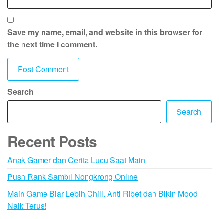
Save my name, email, and website in this browser for
the next time I comment.
Search
Search
Recent Posts
Anak Gamer dan Cerita Lucu Saat Main
Push Rank Sambil Nongkrong Online
Main Game Biar Lebih Chill, Anti Ribet dan Bikin Mood
Naik Terus!